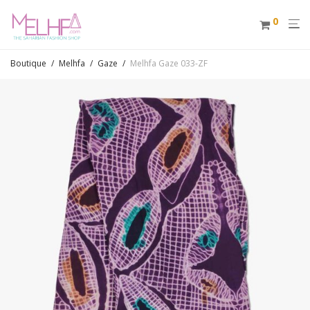
0
Boutique
/
Melhfa
/
Gaze
/
Melhfa Gaze 033-ZF